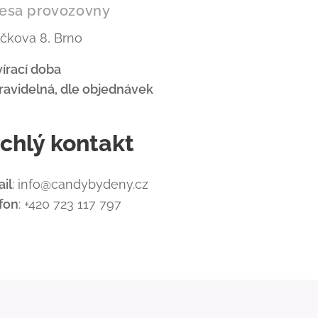
esa provozovny
čkova 8, Brno
írací doba
avidelná, dle objednávek
chlý kontakt
il
: info@candybydeny.cz
fon
: +420 723 117 797