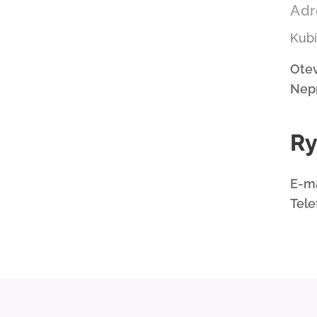
Adr
Kubí
Otev
Nepr
Ry
E-ma
Tele