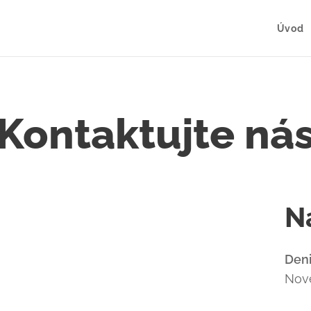
Úvod
Kontaktujte ná
N
Den
Nové