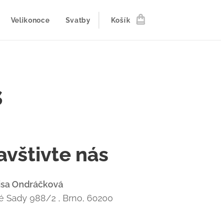
Velikonoce
Svatby
Košík
s
avštivte nás
isa Ondráčková
 Sady 988/2 , Brno, 60200