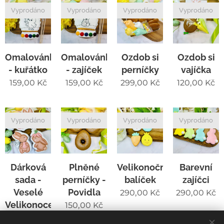
Vyprodáno
Vyprodáno
Vyprodáno
Vyprodáno
Omalovánka
Omalovánka
Ozdob si
Ozdob si
- kuřátko
- zajíček
perníčky
vajíčka
159,00
Kč
159,00
Kč
299,00
Kč
120,00
Kč
Vyprodáno
Vyprodáno
Vyprodáno
Vyprodáno
Dárková
Plněné
Velikonoční
Barevní
sada -
perníčky -
balíček
zajíčci
Veselé
Povidla
290,00
Kč
290,00
Kč
Velikonoce
150,00
Kč
590,00
Kč