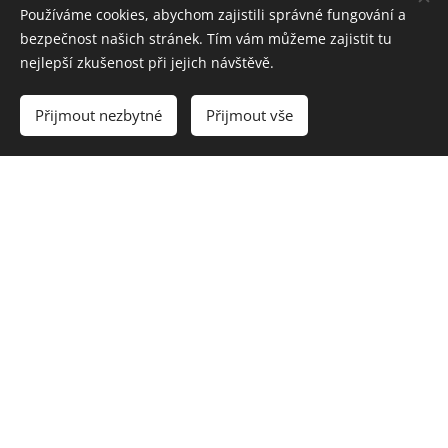
Používáme cookies, abychom zajistili správné fungování a
bezpečnost našich stránek. Tím vám můžeme zajistit tu
nejlepší zkušenost při jejich návštěvě.
Candy by Deny
Přijmout nezbytné
Přijmout vše
Vždy pečeno s láskou
Informace
Pravidla ochrany soukromí
Obchodní podmínky
Obchod
O nás