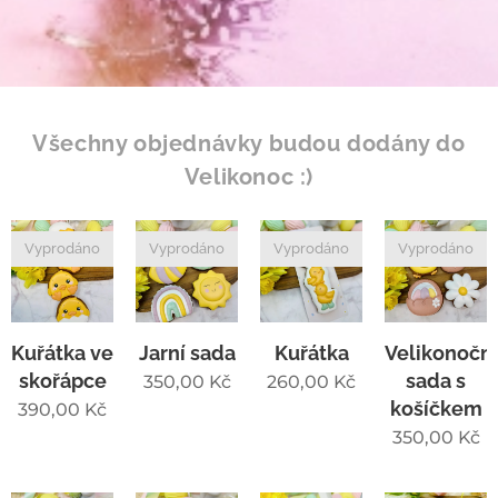
Všechny objednávky budou dodány do
Velikonoc :)
Vyprodáno
Vyprodáno
Vyprodáno
Vyprodáno
Kuřátka ve
Jarní sada
Kuřátka
Velikonoční
skořápce
sada s
350,00
Kč
260,00
Kč
košíčkem
390,00
Kč
350,00
Kč